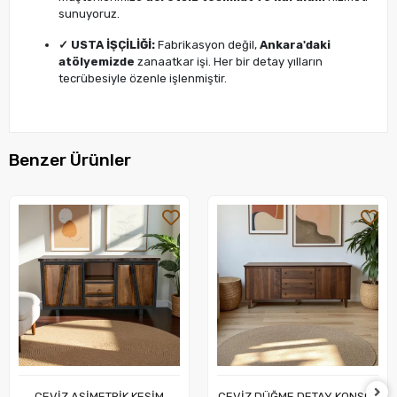
sunuyoruz.
✓ USTA İŞÇİLİĞİ:
Fabrikasyon değil,
Ankara'daki
atölyemizde
zanaatkar işi. Her bir detay yılların
tecrübesiyle özenle işlenmiştir.
Benzer Ürünler
CEVİZ ASİMETRİK KESİM
CEVİZ DÜĞME DETAY KONSOL