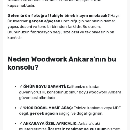
kapsamaktadır.
Gelen ürün fotoğraftakiyle birebir aynı mı olacak?
Hayır.
Ürünlerimiz
gerçek ağaçtan
üretildiği için her birinin damar
yapısı, deseni ve tonu birbirinden farklıdır. Bu durum,
ürününüzün fabrikasyon değil, size özel ve tek olmasının bir
kanıtıdır.
Neden Woodwork Ankara'nın bu
konsolu?
✓ ÖMÜR BOYU GARANTİ:
Kalitemize o kadar
güveniyoruz ki, konsolunuz ömür boyu Woodwork Ankara
güvencesi altındadır.
✓ %100 DOĞAL MASİF AĞAÇ:
Evinize kaplama veya MDF
değil,
gerçek ağacın
sağlığı ve doğallığı girsin.
✓ ANKARA'YA ÖZEL AYRICALIK:
Ankara'daki
müşterilerimize
ücretsiz teslimat ve kurulum
hizmeti