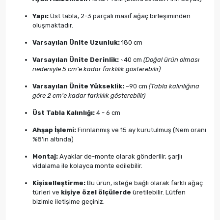
Yapı:
Üst tabla, 2-3 parçalı masif ağaç birleşiminden
oluşmaktadır.
Varsayılan Ünite Uzunluk:
180 cm
Varsayılan Ünite Derinlik:
~40 cm
(Doğal ürün olması
nedeniyle 5 cm'e kadar farklılık gösterebilir)
Varsayılan Ünite Yükseklik:
~90 cm
(Tabla kalınlığına
göre 2 cm'e kadar farklılık gösterebilir)
Üst Tabla Kalınlığı:
4 - 6 cm
Ahşap İşlemi:
Fırınlanmış ve 15 ay kurutulmuş (Nem oranı
%8'in altında)
Montaj:
Ayaklar de-monte olarak gönderilir, şarjlı
vidalama ile kolayca monte edilebilir.
Kişiselleştirme:
Bu ürün, isteğe bağlı olarak farklı ağaç
türleri ve
kişiye özel ölçülerde
üretilebilir. Lütfen
bizimle iletişime geçiniz.