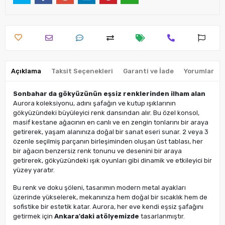
Açıklama
Taksit Seçenekleri
Garanti ve İade
Yorumlar
Sonbahar da gökyüzünün eşsiz renklerinden ilham alan
Aurora koleksiyonu, adını şafağın ve kutup ışıklarının
gökyüzündeki büyüleyici renk dansından alır. Bu özel konsol,
masif kestane ağacının en canlı ve en zengin tonlarını bir araya
getirerek, yaşam alanınıza doğal bir sanat eseri sunar. 2 veya 3
özenle seçilmiş parçanın birleşiminden oluşan üst tablası, her
bir ağacın benzersiz renk tonunu ve desenini bir araya
getirerek, gökyüzündeki ışık oyunları gibi dinamik ve etkileyici bir
yüzey yaratır.
Bu renk ve doku şöleni, tasarımın modern metal ayakları
üzerinde yükselerek, mekanınıza hem doğal bir sıcaklık hem de
sofistike bir estetik katar. Aurora, her eve kendi eşsiz şafağını
getirmek için
Ankara'daki atölyemizde
tasarlanmıştır.