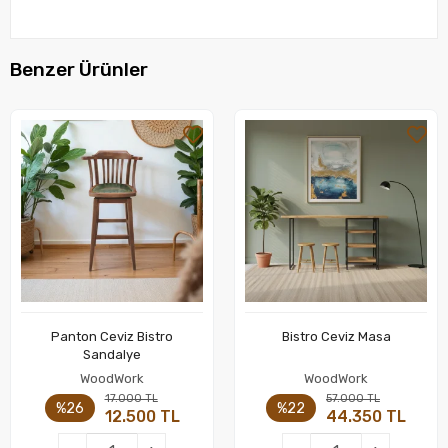
Benzer Ürünler
Panton Ceviz Bistro
Bistro Ceviz Masa
Sepete Ekle
Sepete Ekle
Sandalye
WoodWork
WoodWork
17.000 TL
57.000 TL
%26
%22
12.500 TL
44.350 TL