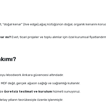
, "doğal kenar" (live edge),ağaç kütüğünün doğal, organik kenarını kor
 var mı?
Evet, ticari projeler ve toplu alımlar için özel kurumsal fiyatland
akımı?
 boyu Woodwork Ankara güvencesi altındadır.
F değil, gerçek ağacın sağlığı ve sağlamlığı kullanılır.
ize
ücretsiz teslimat ve kurulum
hizmeti sunuyoruz.
etay yılların tecrübesiyle özenle işlenmiştir.