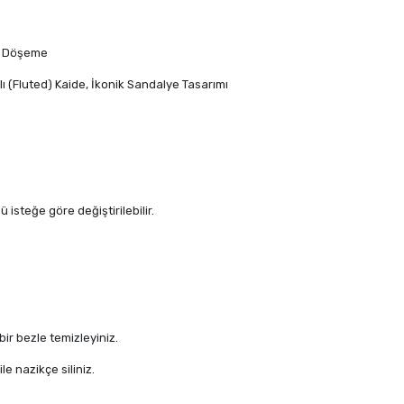
ri Döşeme
lı (Fluted) Kaide, İkonik Sandalye Tasarımı
isteğe göre değiştirilebilir.
ir bezle temizleyiniz.
le nazikçe siliniz.