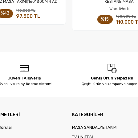
Sepete Ekle
Sepete Ekle
Z MASA TAKIMI(160*80CM 4 ADET
KESTANE MASA
SADALYE)
WoodWork
Sepete Ekle
170.000 TL
%43
97.500 TL
Sepete
130.000 TL
%15
Adet
110.000 
Adet
Güvenli Alışveriş
Geniş Ürün Yelpazesi
venli ve kolay ödeme sistemi
Çeşitli ürün ve kampanya seçen
ZMETLERİ
KATEGORİLER
Sorular
MASA SANDALYE TAKIMI
TV ÜNİTESİ