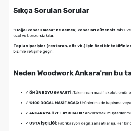
Sıkça Sorulan Sorular
"Doğal kenarlı masa" ne demek, kenarları düzensiz mi?
Evet
özel ve benzersiz kılar.
Toplu siparişler (restoran, ofis vb.) için özel bir teklifiniz
bizimle iletişime geçin.
Neden Woodwork Ankara'nın bu t
✓ ÖMÜR BOYU GARANTİ:
Takımınızın masif iskeleti ömür
✓ %100 DOĞAL MASİF AĞAÇ:
Ürünlerimizde kaplama veya MD
✓ ANKARA'YA ÖZEL AYRICALIK:
Ankara'daki müşterilerim
✓ USTA İŞÇİLİĞİ:
Fabrikasyon değil, zanaatkar işi. Her bir d