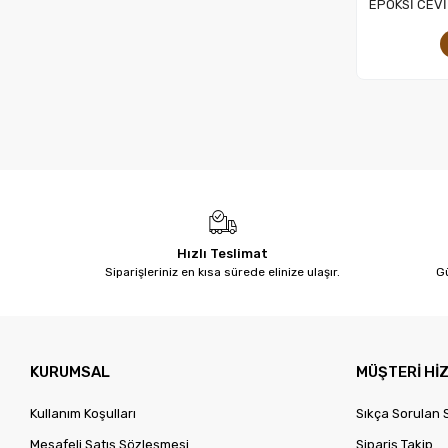
EPOKSİ CEVİ
Hızlı Teslimat
Siparişleriniz en kısa sürede elinize ulaşır.
Gü
KURUMSAL
MÜŞTERİ Hİ
Kullanım Koşulları
Sıkça Sorulan 
Mesafeli Satış Sözleşmesi
Sipariş Takip