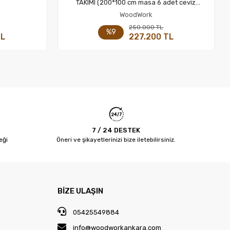
Sepete Ekle
TAKIMI (200*100 cm masa 6 adet ceviz
sandalye)
WoodWork
 Ekle
Sepete Ekle
250.000 TL
%9
TL
227.200 TL
Adet
7 / 24 DESTEK
eği
Öneri ve şikayetlerinizi bize iletebilirsiniz.
BİZE ULAŞIN
05425549884
info@woodworkankara.com