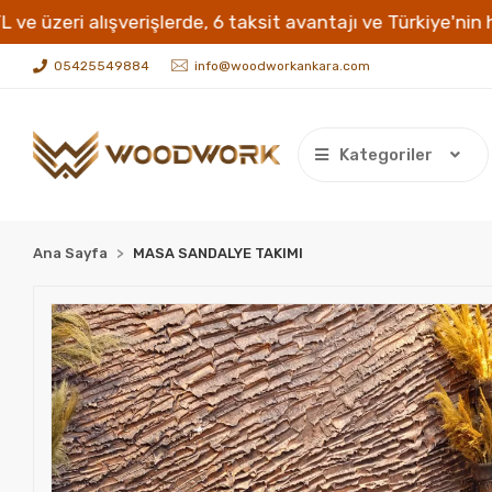
işlerde, 6 taksit avantajı ve Türkiye'nin her yerine kargo 
05425549884
info@woodworkankara.com
Kategoriler
Ana Sayfa
MASA SANDALYE TAKIMI