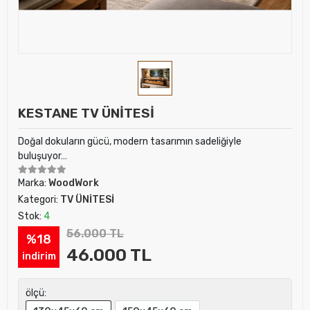
KESTANE TV ÜNİTESİ
Doğal dokuların gücü, modern tasarımın sadeliğiyle
buluşuyor…
Marka:
WoodWork
Kategori:
TV ÜNİTESİ
Stok:
4
56.000 TL
%18
46.000 TL
indirim
ölçü: