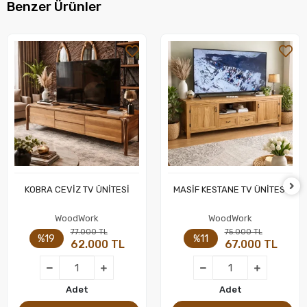
Benzer Ürünler
KOBRA CEVİZ TV ÜNİTESİ
MASİF KESTANE TV ÜNİTESİ
Sepete Ekle
Sepete Ekle
WoodWork
WoodWork
77.000 TL
75.000 TL
%19
%11
62.000 TL
67.000 TL
Adet
Adet