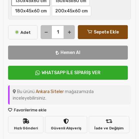
130x45x60 cm
150x45x60 cm
180x45x60 cm
200x45x60 cm
Sepete Ekle
Adet
Hemen Al
WHATSAPP İLE SİPARİŞ VER
Bu ürünü
Ankara Siteler
mağazamızda
inceleyebilirsiniz.
Favorilerime ekle
Hızlı Gönderi
Güvenli Alışveriş
İade ve Değişim