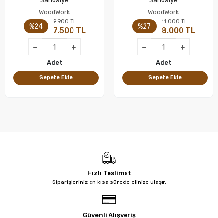
Sandalye
Sandalye
WoodWork
WoodWork
9.900 TL
11.000 TL
%24
%27
7.500 TL
8.000 TL
Adet
Adet
Sepete Ekle
Sepete Ekle
Hızlı Teslimat
Siparişleriniz en kısa sürede elinize ulaşır.
Güvenli Alışveriş