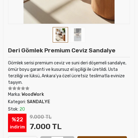
Deri Gömlek Premium Ceviz Sandalye
Gömlek serisi premium ceviz ve suni deri döşemeli sandalye,
ömür boyu garanti ve kusursuz el işçiliği ile üretildi. Usta
terziliği ve lüksü, Ankara'ya özel ücretsiz teslimatla evinize
taşıyın.
Marka:
WoodWork
Kategori:
SANDALYE
Stok:
20
9.000 TL
%22
7.000 TL
indirim