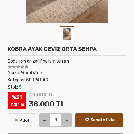
KOBRA AYAK CEVİZ ORTA SEHPA
Doğallığın en zarif haliyle tanışın
Marka:
WoodWork
Kategori:
SEHPALAR
Stok:
5
48.000 TL
%21
38.000 TL
indirim
Sepete Ekle
Adet