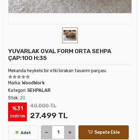
YUVARLAK OVAL FORM ORTA SEHPA
ÇAP:100 H:35
Mekanda heykelsi bir etki bırakan tasarım parçası.
Marka:
WoodWork
Kategori:
SEHPALAR
Stok:
20
40.000 TL
%31
27.499 TL
indirim
Sepete Ekle
Adet